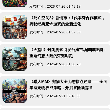
发布时间：2026-07-26 01:43:17
《死亡空间3》新情报：1代本有合作模式，
揭秘经典恐怖游戏的全新进化
发布时间：2026-07-26 01:37:39
《天堂II》封闭测试引发台湾市场阵阵狂潮：
重返幻想大陆的荣耀时刻
发布时间：2026-07-26 01:30:29
《猎人MM》宠物大全为您指点迷津——全面
掌握宠物养成策略，开启冒险新篇章
发布时间：2026-07-21 02:18:56