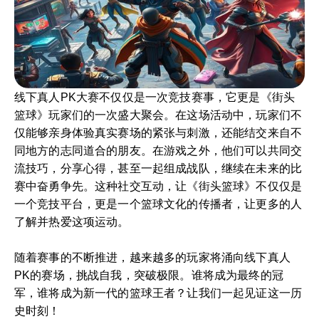
线下真人PK大赛不仅仅是一次竞技赛事，它更是《街头
篮球》玩家们的一次盛大聚会。在这场活动中，玩家们不
仅能够亲身体验真实赛场的紧张与刺激，还能结交来自不
同地方的志同道合的朋友。在游戏之外，他们可以共同交
流技巧，分享心得，甚至一起组成战队，继续在未来的比
赛中奋勇争先。这种社交互动，让《街头篮球》不仅仅是
一个竞技平台，更是一个篮球文化的传播者，让更多的人
了解并热爱这项运动。
随着赛事的不断推进，越来越多的玩家将涌向线下真人
PK的赛场，挑战自我，突破极限。谁将成为最终的冠
军，谁将成为新一代的篮球王者？让我们一起见证这一历
史时刻！