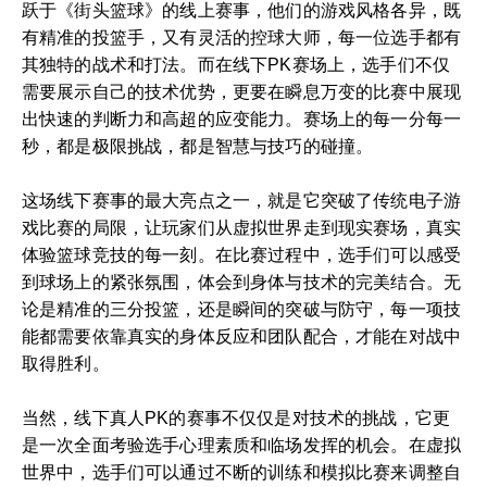
跃于《街头篮球》的线上赛事，他们的游戏风格各异，既
有精准的投篮手，又有灵活的控球大师，每一位选手都有
其独特的战术和打法。而在线下PK赛场上，选手们不仅
需要展示自己的技术优势，更要在瞬息万变的比赛中展现
出快速的判断力和高超的应变能力。赛场上的每一分每一
秒，都是极限挑战，都是智慧与技巧的碰撞。
这场线下赛事的最大亮点之一，就是它突破了传统电子游
戏比赛的局限，让玩家们从虚拟世界走到现实赛场，真实
体验篮球竞技的每一刻。在比赛过程中，选手们可以感受
到球场上的紧张氛围，体会到身体与技术的完美结合。无
论是精准的三分投篮，还是瞬间的突破与防守，每一项技
能都需要依靠真实的身体反应和团队配合，才能在对战中
取得胜利。
当然，线下真人PK的赛事不仅仅是对技术的挑战，它更
是一次全面考验选手心理素质和临场发挥的机会。在虚拟
世界中，选手们可以通过不断的训练和模拟比赛来调整自