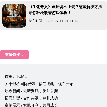
《生化奇兵》画质调不上去？这些解决方法
帮你轻松改善游戏体验！
发布时间：2026-07-11 01:31:45
友情链接：
首页 / HOME
关于银桥国际传媒 / 信任彼此，现在开始
热点新闻 / 最新资讯，及时掌握
招商加盟 / 合作共赢，奔赴成功
案例展示 / 实践分享，共同成长