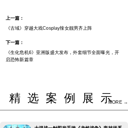
上一篇：
《古域》穿越大戏Cosplay辣女靓男齐上阵
下一篇：
《生化危机6》亚洲版盛大发布，外套细节全面曝光，开
启恐怖新篇章
精选案例展示
MORE →