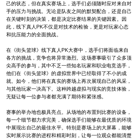
己的状态，但在真实赛场上，选手们必须随时应对来自对
手的压力与挑战。无论是队友之间的默契配合，还是自己
在关键时刻的决策，都是决定比赛结果的关键因素。因
此，线下真人PK不仅是对技术的检验，更是对玩家心态
和抗压能力的全面挑战。
在《街头篮球》线下真人PK大赛中，选手们将面临来自
各方的挑战，竞争也将异常激烈。这场赛事吸引了众多顶
尖高手的参与，其中不乏一些知名玩家和职业电竞选手，
他们在《街头篮球》的虚拟世界中已经取得了不小的成
就。如今，他们将在真实的赛场上再次展现自己的风采，
与其他玩家一决高下。这种跨越虚拟与现实的竞技体验，
无疑让每一位参与者都充满了期待和紧张感。
赛事的举办地也极具亮点。从场地的布置到比赛的设备，
每一个细节都力求完美，确保选手们能够在最优质的环境
中展现出自己的最佳水平。特别是赛场上的大屏幕，能够
实时展示比赛的进程和精彩时刻，让每一位观众都能清楚