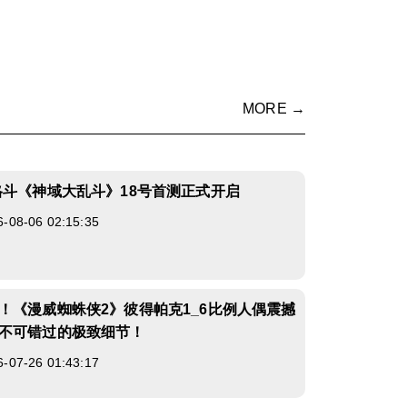
MORE →
格斗《神域大乱斗》18号首测正式开启
8-06 02:15:35
！《漫威蜘蛛侠2》彼得帕克1_6比例人偶震撼
不可错过的极致细节！
7-26 01:43:17